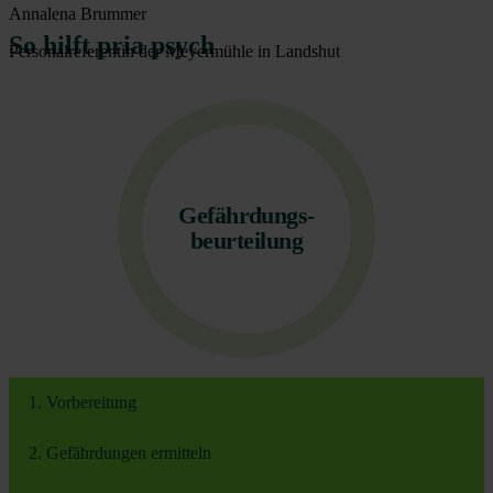
Annalena Brummer
So hilft pria psych
Personalreferentin der Meyermühle in Landshut
Gefährdungs-
beurteilung
1. Vorbereitung
2. Gefährdungen ermitteln