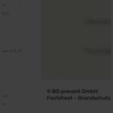
s sich
lt
lern