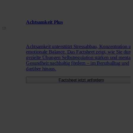
Achtsamkeit Plus
,
iven
Achtsamkeit unterstützt Stressabbau, Konzentration u
emotionale Balance. Das Factsheet zeigt, wie Sie durc
gezielte Übungen Selbstregulation stärken und mental
Gesundheit nachhaltig fördern – im Berufsalltag und
darüber hinaus.
Factsheet jetzt anfordern